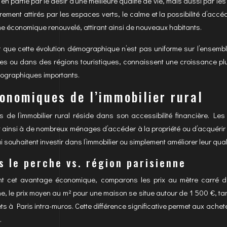
n partie par le désir d’une meilleure qualité de vie, mais aussi par les 
ièrement attirés par les espaces verts, le calme et la possibilité d’acc
e économique renouvelé, attirant ainsi de nouveaux habitants.
er que cette évolution démographique n’est pas uniforme sur l’ensembl
les ou dans des régions touristiques, connaissent une croissance plus 
mographiques importants.
onomiques de l’immobilier rural
s de l’immobilier rural réside dans son accessibilité financière. Le
t ainsi à de nombreux ménages d’accéder à la propriété ou d’acquérir 
souhaitent investir dans l’immobilier ou simplement améliorer leur quali
s le perche vs. région parisienne
ent cet avantage économique, comparons les prix au mètre carré d
e, le prix moyen au m² pour une maison se situe autour de 1 500 €, tan
s à Paris intra-muros. Cette différence significative permet aux ache
.