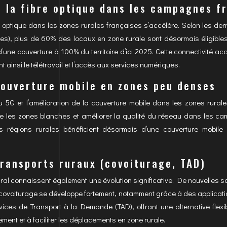
 la fibre optique dans les campagnes f
e optique dans les zones rurales françaises s’accélère. Selon les der
es), plus de 60% des locaux en zone rurale sont désormais éligibles 
 d’une couverture à 100% du territoire d’ici 2025. Cette connectivité
ant ainsi le télétravail et l’accès aux services numériques.
ouverture mobile en zones peu denses
 5G et l’amélioration de la couverture mobile dans les zones rural
 les zones blanches et améliorer la qualité du réseau dans les ca
 régions rurales bénéficient désormais d’une couverture mobile 
transports ruraux (covoiturage, TAD)
ural connaissent également une évolution significative. De nouvelles s
covoiturage se développe fortement, notamment grâce à des applicatio
vices de Transport à la Demande (TAD), offrant une alternative fle
lement et à faciliter les déplacements en zone rurale.