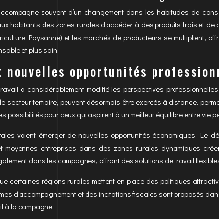
accompagne souvent d’un changement dans les habitudes de consomm
aux habitants des zones rurales d’accéder à des produits frais et de 
riculture Paysanne) et les marchés de producteurs se multiplient, of
able et plus sain.
t nouvelles opportunités profession
étravail a considérablement modifié les perspectives professionnell
 secteur tertiaire, peuvent désormais être exercés à distance, permetta
s possibilités pour ceux qui aspirent à un meilleur équilibre entre vie pe
urales voient émerger de nouvelles opportunités économiques. Le déve
s et moyennes entreprises dans des zones rurales dynamiques crée
galement dans les campagnes, offrant des solutions de travail flexible
que certaines régions rurales mettent en place des politiques attractiv
ammes d’accompagnement et des incitations fiscales sont proposés dans
ail à la campagne.