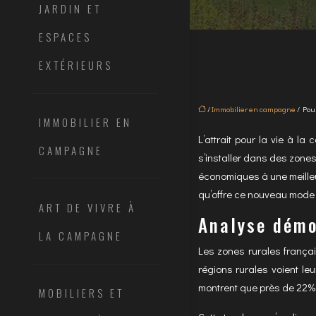
JARDIN ET
ESPACES
EXTÉRIEURS
/
Immobilier en campagne
/ Pour
IMMOBILIER EN
L’attrait pour la vie à l
CAMPAGNE
s’installer dans des zone
économiques à une meilleu
qu’offre ce nouveau mode 
ART DE VIVRE À
Analyse démo
LA CAMPAGNE
Les zones rurales frança
régions rurales voient le
montrent que près de 22% 
MOBILIERS ET