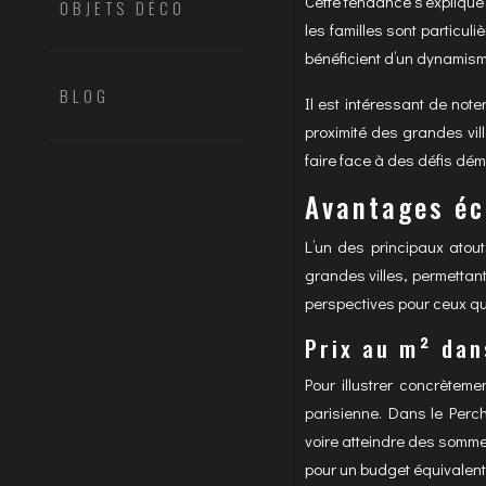
Cette tendance s’explique e
OBJETS DÉCO
les familles sont particul
bénéficient d’un dynamism
BLOG
Il est intéressant de not
proximité des grandes vil
faire face à des défis dé
Avantages éc
L’un des principaux atout
grandes villes, permettan
perspectives pour ceux qui 
Prix au m² dan
Pour illustrer concrètem
parisienne. Dans le Perch
voire atteindre des sommet
pour un budget équivalent