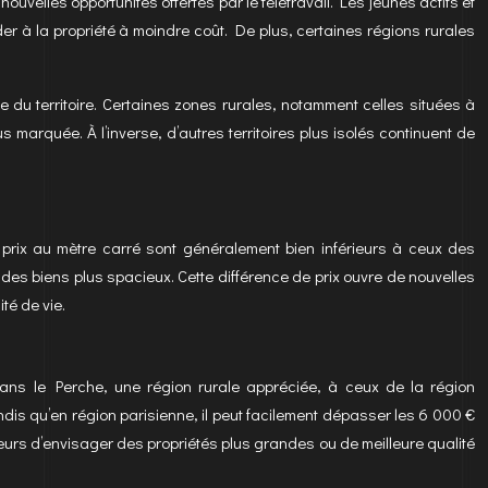
nouvelles opportunités offertes par le télétravail. Les jeunes actifs et
éder à la propriété à moindre coût. De plus, certaines régions rurales
e du territoire. Certaines zones rurales, notamment celles situées à
marquée. À l’inverse, d’autres territoires plus isolés continuent de
s prix au mètre carré sont généralement bien inférieurs à ceux des
des biens plus spacieux. Cette différence de prix ouvre de nouvelles
té de vie.
ans le Perche, une région rurale appréciée, à ceux de la région
dis qu’en région parisienne, il peut facilement dépasser les 6 000 €
teurs d’envisager des propriétés plus grandes ou de meilleure qualité