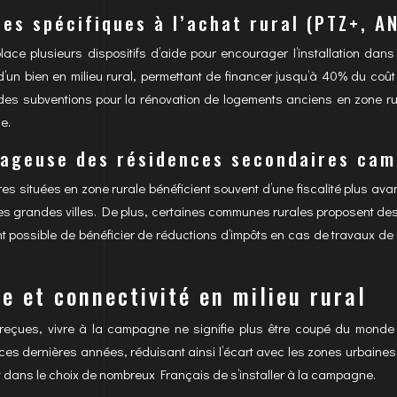
res spécifiques à l’achat rural (PTZ+, A
place plusieurs dispositifs d’aide pour encourager l’installation dan
’un bien en milieu rural, permettant de financer jusqu’à 40% du coût 
des subventions pour la rénovation de logements anciens en zone rura
e.
ntageuse des résidences secondaires ca
s situées en zone rurale bénéficient souvent d’une fiscalité plus ava
s grandes villes. De plus, certaines communes rurales proposent des 
nt possible de bénéficier de réductions d’impôts en cas de travaux de 
e et connectivité en milieu rural
reçues, vivre à la campagne ne signifie plus être coupé du monde mo
s dernières années, réduisant ainsi l’écart avec les zones urbaines. 
t dans le choix de nombreux Français de s’installer à la campagne.