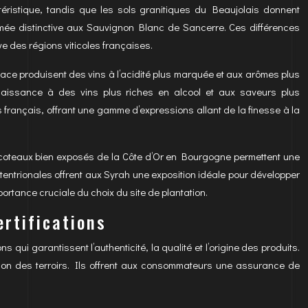
éristique, tandis que les sols granitiques du Beaujolais donnent
fumée distinctive aux Sauvignon Blanc de Sancerre. Ces différences
ve des régions viticoles françaises.
sace produisent des vins à l’acidité plus marquée et aux arômes plus
aissance à des vins plus riches en alcool et aux saveurs plus
s français, offrant une gamme d’expressions allant de la finesse à la
s coteaux bien exposés de la Côte d’Or en Bourgogne permettent une
entrionales offrent aux Syrah une exposition idéale pour développer
ortance cruciale du choix du site de plantation.
ertifications
 qui garantissent l’authenticité, la qualité et l’origine des produits.
sation des terroirs. Ils offrent aux consommateurs une assurance de