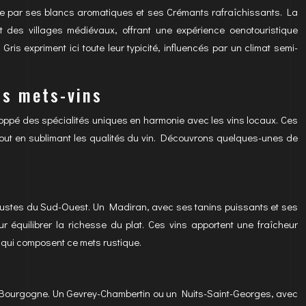
ue par ses blancs aromatiques et ses Crémants rafraîchissants. La
 des villages médiévaux, offrant une expérience oenotouristique
is expriment ici toute leur typicité, influencés par un climat semi-
ds mets-vins
loppé des spécialités uniques en harmonie avec les vins locaux. Ces
 tout en sublimant les qualités du vin. Découvrons quelques-unes de
ustes du Sud-Ouest. Un Madiran, avec ses tanins puissants et ses
 équilibrer la richesse du plat. Ces vins apportent une fraîcheur
 qui composent ce mets rustique.
de Bourgogne. Un Gevrey-Chambertin ou un Nuits-Saint-Georges, avec