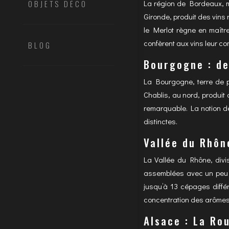
OBJETS DÉCO
La région de Bordeaux, m
Gironde, produit des vins r
le Merlot règne en maître
confèrent aux vins leur co
BLOG
Bourgogne : de
La Bourgogne, terre de p
Chablis, au nord, produit
remarquable. La notion de 
distinctes.
Vallée du Rhôn
La Vallée du Rhône, divis
assemblées avec un peu d
jusqu’à 13 cépages différ
concentration des arômes
Alsace : La Ro