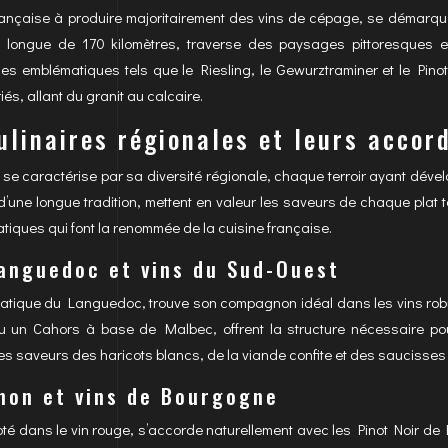
française à produire majoritairement des vins de cépage, se démarq
 longue de 170 kilomètres, traverse des paysages pittoresques et
 emblématiques tels que le Riesling, le Gewurztraminer et le Pinot Gr
iés, allant du granit au calcaire.
ulinaires régionales et leurs accor
se caractérise par sa diversité régionale, chaque terroir ayant déve
 d’une longue tradition, mettent en valeur les saveurs de chaque plat
iques qui font la renommée de la cuisine française.
anguedoc et vins du Sud-Ouest
matique du Languedoc, trouve son compagnon idéal dans les vins rob
ou un Cahors à base de Malbec, offrent la structure nécessaire pour
es saveurs des haricots blancs, de la viande confite et des saucisses
non et vins de Bourgogne
oté dans le vin rouge, s’accorde naturellement avec les Pinot Noir 