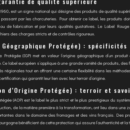
garantie de qualité supérieure
960, est un signe national qui désigne des produits de qualité supéri
 passant par les charcuteries. Pour obtenir ce label, les produits d
 ou de fabrication et par leurs qualités gustatives. Le Label Roug
ahiers des charges stricts et de contrôles rigoureux.
n Géographique Protégée) : spécificités
 Protégée (IGP) met en valeur l’origine géographique d’un produit et
e. Ce label européen s’applique à une grande variété de produits, des 
és régionales tout en offrant une certaine flexibilité dans les métho
rtification qui garantit leur lien avec leur terroir d’origine.
on d’Origine Protégée) : terroir et savo
otégée (AOP) est le label le plus strict et le plus prestigieux du syst
uction, de la matière première à la transformation, ont lieu dans une
portantes dans le domaine des fromages et des vins français. Des p
gogne bénéficient de cette protection qui assure l’authenticité et la typi