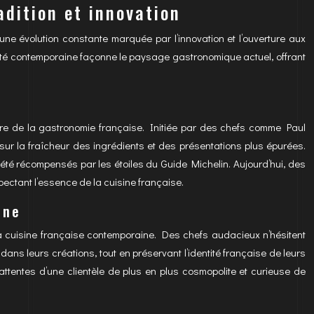
adition et innovation
ne évolution constante marquée par l’innovation et l’ouverture aux
ivité contemporaine façonne le paysage gastronomique actuel, offrant
re de la gastronomie française. Initiée par des chefs comme Paul
sur la fraîcheur des ingrédients et des présentations plus épurées.
t été récompensés par les étoiles du Guide Michelin. Aujourd’hui, des
ectant l’essence de la cuisine française.
rne
 la cuisine française contemporaine. Des chefs audacieux n’hésitent
ans leurs créations, tout en préservant l’identité française de leurs
x attentes d’une clientèle de plus en plus cosmopolite et curieuse de