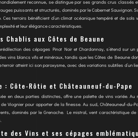
ondialement reconnue, se distingue par ses grands crus classés et
ouges puissants et structurés, dominés par le Cabernet Sauvignon. Saint-
. Ces terroirs bénéficient d’un climat océanique tempéré et de sols 
mplexité et leur élégance caractéristiques.
s Chablis aux Côtes de Beaune
rédilection des cépages Pinot Noir et Chardonnay, s’étend sur un p
 des vins blancs vifs et minéraux, tandis que les Côtes de Beaune d
terroir atteint ici son paroxysme, avec des variations subtiles d’un li
e : Côte-Rôtie et Châteauneuf-du-Pape
ée en deux parties distinctes, offre une palette de vins variée. Au 
e Viognier pour apporter de la finesse. Au sud, Châteauneuf-du-P
ents, dominés par le Grenache. Le mistral, vent caractéristique de l
.
ute des Vins et ses cépages emblématiq