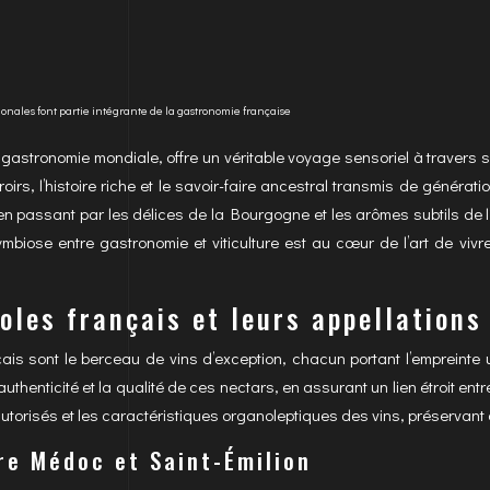
gionales font partie intégrante de la gastronomie française
gastronomie mondiale, offre un véritable voyage sensoriel à travers se
erroirs, l’histoire riche et le savoir-faire ancestral transmis de géné
n passant par les délices de la Bourgogne et les arômes subtils de l
ymbiose entre gastronomie et viticulture est au cœur de l’art de viv
coles français et leurs appellations
ançais sont le berceau de vins d’exception, chacun portant l’empreinte
authenticité et la qualité de ces nectars, en assurant un lien étroit en
torisés et les caractéristiques organoleptiques des vins, préservant ain
re Médoc et Saint-Émilion