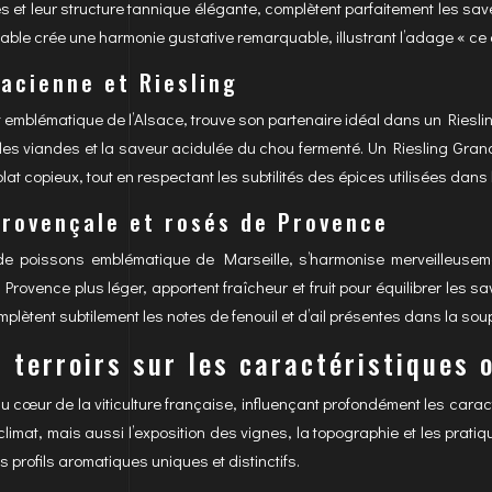
es et leur structure tannique élégante, complètent parfaitement les save
à table crée une harmonie gustative remarquable, illustrant l’adage « 
acienne et Riesling
 emblématique de l’Alsace, trouve son partenaire idéal dans un Riesling
des viandes et la saveur acidulée du chou fermenté. Un Riesling Grand
lat copieux, tout en respectant les subtilités des épices utilisées dans 
provençale et rosés de Provence
de poissons emblématique de Marseille, s’harmonise merveilleusem
Provence plus léger, apportent fraîcheur et fruit pour équilibrer les 
lètent subtilement les notes de fenouil et d’ail présentes dans la sou
 terroirs sur les caractéristiques 
au cœur de la viticulture française, influençant profondément les car
 climat, mais aussi l’exposition des vignes, la topographie et les prati
s profils aromatiques uniques et distinctifs.