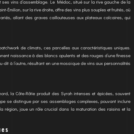
 ses vins d’assemblage. Le Médoc, situé sur la rive gauche de la
Émilion, sur la rive droite, offre des vins plus souples et fruités, où
variés, allant des graves caillouteuses aux plateaux calcaires, qui
atchwork de climats, ces parcelles aux caractéristiques uniques.
onnent naissance à des blancs opulents et des rouges d’une finesse
eu-dit à l’autre, résultant en une mosaïque de vins aux personnalités
nord, la Côte-Rôtie produit des Syrah intenses et épicées, souvent
ape se distingue par ses assemblages complexes, pouvant inclure
a région, joue un rôle crucial dans la maturation des raisins et la
ues