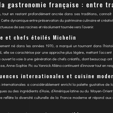
la gastronomie française : entre tr
 tout en restant profondément ancrée dans ses traditions, connaît u
s. Cette dynamique entre préservation du patrimoine culinaire et créat
ectueuse de ses racines et résolument tournée vers l’avenir.
ne et chefs étoilés Michelin
vement né dans les années 1970, a marqué un tournant dans l’histoi
 elle se caractérise par une approche plus légère, mettant l’accent 
 a ouvert la voie à une génération de chefs créatifs, dont beaucoup on
, Anne-Sophie Pic ou Yannick Alléno continuent d’innover tout en resp
luences internationales et cuisine mode
s internationales a considérablement enrichi la palette gustative de
ues ou des ingrédients d’Asie, d’Amérique latine ou du Moyen-Orient d
ire reflète la diversité culturelle de la France moderne et répond au