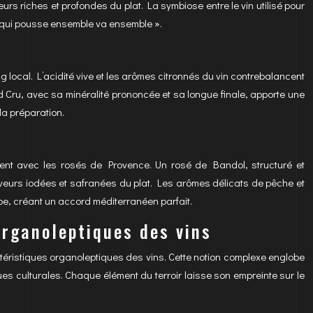
urs riches et profondes du plat. La symbiose entre le vin utilisé pour
ce qui pousse ensemble va ensemble ».
 local. L’acidité vive et les arômes citronnés du vin contrebalancent
 Cru, avec sa minéralité prononcée et sa longue finale, apporte une
la préparation.
ent avec les rosés de Provence. Un rosé de Bandol, structuré et
saveurs iodées et safranées du plat. Les arômes délicats de pêche et
pe, créant un accord méditerranéen parfait.
organoleptiques des vins
actéristiques organoleptiques des vins. Cette notion complexe englobe
ques culturales. Chaque élément du terroir laisse son empreinte sur le