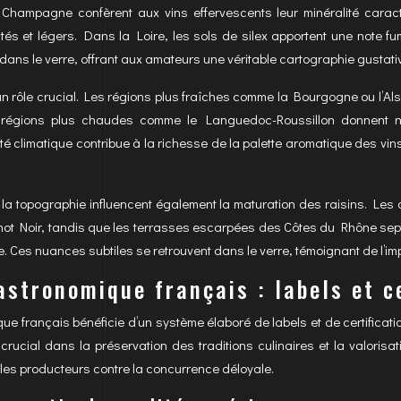
 Champagne confèrent aux vins effervescents leur minéralité caract
tés et légers. Dans la Loire, les sols de silex apportent une note 
 dans le verre, offrant aux amateurs une véritable cartographie gustati
un rôle crucial. Les régions plus fraîches comme la Bourgogne ou l’Al
s régions plus chaudes comme le Languedoc-Roussillon donnent n
té climatique contribue à la richesse de la palette aromatique des vin
t la topographie influencent également la maturation des raisins. Le
not Noir, tandis que les terrasses escarpées des Côtes du Rhône sept
. Ces nuances subtiles se retrouvent dans le verre, témoignant de l’imp
stronomique français : labels et c
e français bénéficie d’un système élaboré de labels et de certifications
 crucial dans la préservation des traditions culinaires et la valori
 les producteurs contre la concurrence déloyale.