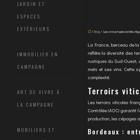
JARDIN ET
ESPACES
EXTÉRIEURS
/
Blog
/ Les vins et spécialités ré
La France, berceau de la 
reflète la diversité des t
IMMOBILIER EN
rustiques du Sud-Ouest, e
CAMPAGNE
mets et ses vins. Cette s
complexité.
Terroirs viti
ART DE VIVRE À
Les terroirs viticoles fr
LA CAMPAGNE
Contrôlée (AOC) garantit l’
production, les cépages au
MOBILIERS ET
Bordeaux : ent